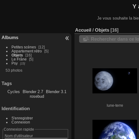
Y 
Je vous souhaite la bi
Accueil
/
Objets
16
Albums
Rechercher dans ce lo
Petites scènes
12
Appartement rétro
5
Objets
16
Le Frâne
5
Psy
15
53 photos
Tags
Cycles
Blender 2.7
Blender 3.1
rosebud
lune-terre
Identification
S'enregistrer
Connexion
Connexion rapide
Nom d'utilisateur