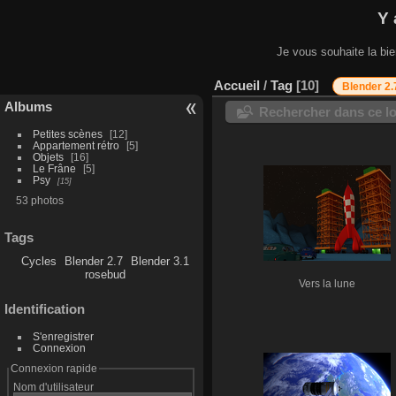
Y 
Je vous souhaite la bi
Accueil
/
Tag
10
Blender 2.
Albums
Rechercher dans ce lo
Petites scènes
12
Appartement rétro
5
Objets
16
Le Frâne
5
Psy
15
53 photos
Tags
Cycles
Blender 2.7
Blender 3.1
rosebud
Vers la lune
Identification
S'enregistrer
Connexion
Connexion rapide
Nom d'utilisateur