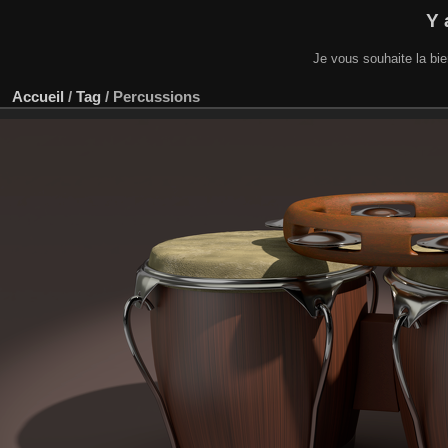
Y 
Je vous souhaite la bi
Accueil
/
Tag
/
Percussions