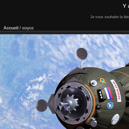
Y 
Je vous souhaite la bi
Accueil
/
soyuz